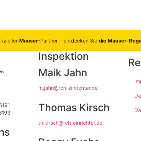
fizieller
Mauser
-Partner – entdecken Sie
die Mauser-Reg
Inspektion
Re
Maik Jahn
en
9
Im
m.jahn@rch-einrichter.de
Da
Thomas Kirsch
6191
Da
16193
th.kirsch@rch-einrichter.de
hs